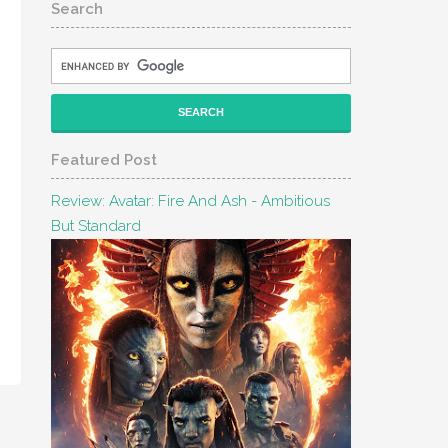
Search
Featured Post
Review: Avatar: Fire And Ash - Ambitious
But Standard