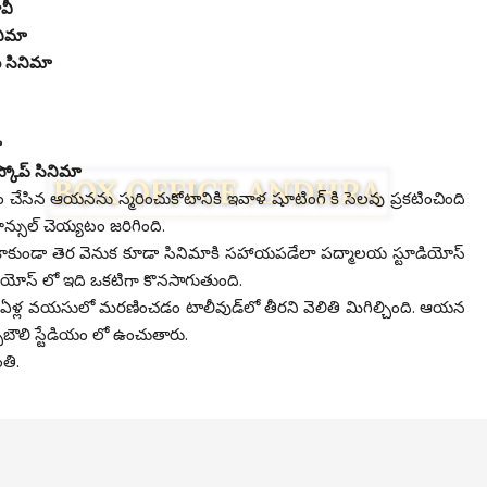
వీ
నిమా
్ సినిమా
ా
్కోప్ సినిమా
చయం చేసిన ఆయనను స్మరించుకోటానికి ఇవాళ షూటింగ్ కి సెలవు ప్రకటించింది
ాన్సుల్ చెయ్యటం జరిగింది.
 కాకుండా తెర వెనుక కూడా సినిమాకి సహాయపడేలా పద్మాలయ స్టూడియోస్
 స్టూడియోస్ లో ఇది ఒకటిగా కొనసాగుతుంది.
ళ్ల వయసులో మరణించడం టాలీవుడ్‌లో తీరని వెలితి మిగిల్చింది. ఆయన
్చిబౌలి స్టేడియం లో ఉంచుతారు.
తి.