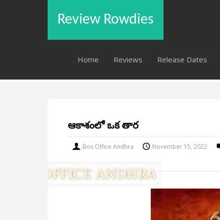
Review Rowdies
Home
Reviews
Release Dates
ఆకాశంలో ఒక తార
Box Office Andhra
November 15, 2022