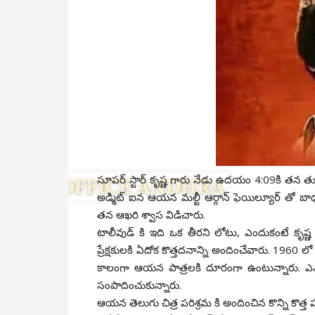
సూపర్ స్టార్ కృష్ణ గారు నేడు ఉదయం 4:09కి తన తుది శ్వ
అడ్మిట్ ఐన ఆయన మల్టీ ఆర్గాన్ ఫెయిల్యూర్ తో బాధ
తన ఆఖరి శ్వాస విడిచారు.
టాలీవుడ్ కి ఇది ఒక తీరని లోటు, ఎందుకంటే కృష్ణ గ
ప్రేక్షకులకి ఏదోక కొత్తదనాన్ని అందించేవారు. 196
కాలంగా ఆయన పాత్రలకి దూరంగా ఉంటున్నారు. ఎన్న
సంపాదించుకున్నారు.
ఆయన తెలుగు చిత్ర పరిశ్రమ కి అందించిన కొన్ని కొత్త ప