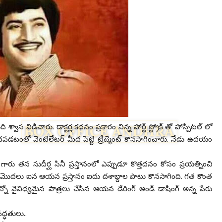
ాస విడిచారు. డాక్టర్ల కధనం ప్రకారం నిన్న హార్ట్ స్ట్రోక్ తో హాస్పిటల్ లో
పడటంతో వెంటిలేటర్ మీద పెట్టి ట్రీట్మెంట్ కొనసాగించారు. నేడు ఉదయం
ారు తన సుదీర్ఘ సినీ ప్రస్తానంలో ఎప్పుడూ కొత్తదనం కోసం ప్రయత్నించి
0 లో మొదలు ఐన ఆయన ప్రస్తానం ఐదు దశాబ్దాల పాటు కొనసాగింది. గత కొంత
ో వైవిధ్యమైన పాత్రలు చేసిన ఆయన డేరింగ్ అండ్ డాషింగ్ అన్న పేరు
Facebook
Twitter
ద్ధతులు..