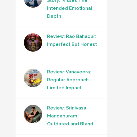
Story: Misses The
Intended Emotional
Depth
Review: Rao Bahadur:
Imperfect But Honest
Review: Vanaveera:
Regular Approach -
Limited Impact
Review: Srinivasa
Mangapuram :
Outdated and Bland