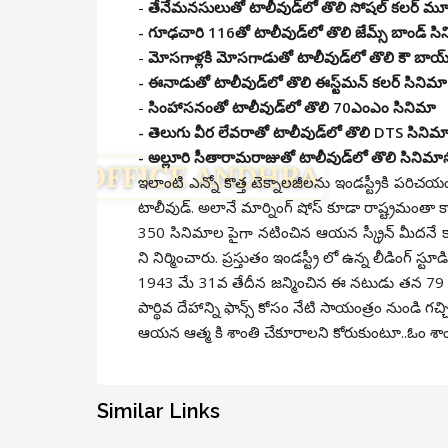
-
తేనేమనసులుతో టాలీవుడ్‌లో తొలి సోషల్ కలర్ మూ
- గూఢచారి 116తో టాలీవుడ్‌లో తొలి జేమ్స్ బాండ్ సి
-
మోసగాళ్లకి మోసగాడుతో టాలీవుడ్‌లో తొలి కౌ బాయ
- ఈనాడుతో టాలీవుడ్‌లో తొలి ఈస్ట్‌మన్ కలర్ సినిమా
-
సింహాసనంతో టాలీవుడ్‌లో తొలి 70ఎంఎం సినిమా
- తెలుగు వీర లేవరాతో టాలీవుడ్‌లో తొలి DTS సినిమ
- అల్లూరి సీతారామరాజుతో టాలీవుడ్‌లో తొలి సినిమాస
ఇలాంటి ఎన్నో కొత్త టెక్నాలజీలను ఇండస్ట్రీకి పరి
టాలీవుడ్. అలానే మార్నింగ్ షోస్ కూడా రాష్ట్రమంతా క
350 సినిమాల పైగా నటించిన ఆయన స్క్రీన్ మీదనే
ని నిర్మించారు. ప్రస్తుతం ఇండస్ట్రీ లో ఉన్న లీడింగ్
1943 మే 31వ తేదీన జన్మించిన ఈ నటుడు తన 79 ఏ
పార్థివ దేహాన్ని ఫాన్స్ కోసం నేటి సాయంత్రం నుండి గచ
ఆయన ఆత్మ కి శాంతి చేకూరాలని కోరుకుంటూ..ఓం శాం
Similar Links