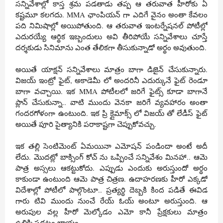
సన్నివేశాల్లో కాస్త శ్రమ పడతాడు తప్ప ఆ తరువాత హీరోకు ఏ
కష్టమూ కలగదు. MMA ఛాంపియన్ గా ఎదిగే వైనం అంతా కేవలం
పది నిమిషాల్లో అయిపోతుంది. ఆ తరువాత ఇంటర్నేషనల్ పోటీల్లో
ఎదురయ్యే ఆర్థిక ఇబ్బందులు అవి తీరిపోయే సన్నివేశాలు చూస్తే
దర్శకుడు సినిమాను ఎంత తేలికగా తీసుకున్నాడో అర్థం అవుతుంది.
అయితే యాక్షన్ సన్నివేశాలు మాత్రం బాగా డిజైన్ చేసుకున్నారు.
విజయ్ ఇంట్రో ఫైట్, అకాడెమీ లో అందరినీ ఎదుర్కునే ఫైట్ రెండూ
బాగా వచ్చాయి. ఇక MMA పోటీలలో జరిగే ఫైట్స్ కూడా బాగానే
ప్లాన్ చేసుకున్నా.. వాటి ముందు వెనకా జరిగే వ్యవహారం అంతా
గందరగోళంగా ఉంటుంది. ఇక ప్రి క్లైమాక్స్ లో విజయ్ తో లేడీస్ ఫైట్
అయితే పూరి పైత్యానికి పరాకాష్టగా చెప్పుకోవచ్చు.
ఇక తల్లి సెంటిమెంట్ ఏమయినా ఎమోషన్ పండిందా అంటే అదీ
లేదు. మొదట్లో బాక్సింగ్ కోచ్ ను ఒప్పించే సన్నివేశం మినహా.. ఆమె
పాత్ర అస్సలు ఆకట్టుకోదు. ఎప్పుడు ఎందుకు అరుస్తుందో అర్థం
కాకుండా ఉంటుంది ఆమె పాత్ర చిత్రణ. ఉదాహరణకు హీరో ఎక్కడో
విదేశాల్లో పోటీలో పాల్గొంటూ.. ప్రత్యర్థి దెబ్బకి కింద పడితే ఈవిడ
గారు టివి ముందు నుంచే రేయ్ ఓయ్ అంటూ అరుస్తుంది. ఆ
అరుపుల వల్ల హీరో మెల్కోడం ఎమో కానీ ప్రేక్షకులు మాత్రం
ఉలిక్కిపడటం ఖాయం.