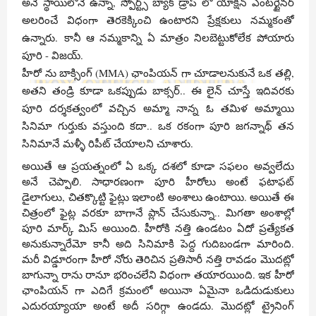
అనే స్థాయిలోనే ఉన్నా, స్పోర్ట్స్ బ్యాక్ డ్రాప్ లో యాక్షన్ ఎంటర్టైనర్
అలరించే విధంగా తెరకెక్కించి ఉంటారని ప్రేక్షకులు నమ్మకంతో
ఉన్నారు.
కానీ ఆ నమ్మకాన్ని ఏ మాత్రం నిలబెట్టుకోలేక పోయారు
పూరి - విజయ్.
హీరో ను బాక్సింగ్ (MMA) ఛాంపియన్ గా చూడాలనుకునే ఒక తల్లి,
అతని తండ్రి కూడా ఒకప్పుడు బాక్సర్.. ఈ లైన్ చూస్తే ఇదివరకు
పూరి దర్శకత్వంలో వచ్చిన అమ్మా నాన్న ఓ తమిళ అమ్మాయి
సినిమా గుర్తుకు వస్తుంది కదా.. ఒక రకంగా పూరి జగన్నాథ్ తన
సినిమానే మళ్ళీ రిపీట్ చేయాలని చూశారు.
అయితే ఆ ప్రయత్నంలో ఏ ఒక్క దశలో కూడా సఫలం అవ్వలేదు
అనే చెప్పాలి. సాధారణంగా పూరి హీరోలు అంటే ఫటాఫట్
డైలాగులు, చితక్కొట్టి ఫైట్లు ఇలాంటి అంశాలు ఉంటాయి. అయితే ఈ
చిత్రంలో ఫైట్ల వరకూ బాగానే ప్లాన్ చేసుకున్నా.. మిగతా అంశాల్లో
పూరి మార్క్ మిస్ అయింది. హీరోకి నత్తి ఉండటం ఏదో ప్రత్యేకత
అనుకున్నారేమో కానీ అది సినిమాకి పెద్ద గుదిబండగా మారింది.
మరీ విడ్డూరంగా హీరో నోరు తెరిచిన ప్రతిసారీ నత్తి రావడం మొదట్లో
బాగున్నా రాను రానూ భరించలేని విధంగా తయారయింది. ఇక హీరో
ఛాంపియన్ గా ఎదిగే క్రమంలో అయినా ఏమైనా ఒడిదుడుకులు
ఎదురయ్యాయా అంటే అదీ సరిగ్గా ఉండదు. మొదట్లో ట్రైనింగ్