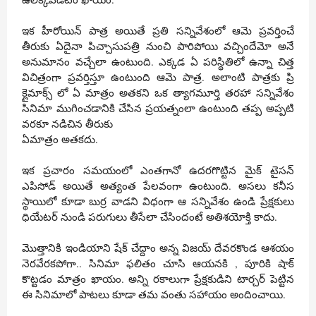
ఇక హీరోయిన్ పాత్ర అయితే ప్రతి సన్నివేశంలో ఆమె ప్రవర్తించే
తీరుకు ఏదైనా పిచ్చాసుపత్రి నుంచి పారిపోయి వచ్చిందేమో అనే
అనుమానం వచ్చేలా ఉంటుంది. ఎక్కడ ఏ పరిస్థితిలో ఉన్నా చిత్త
విచిత్రంగా ప్రవర్తిస్తూ ఉంటుంది ఆమె పాత్ర. అలాంటి పాత్రకు ప్రి
క్లైమాక్స్ లో ఏ మాత్రం అతకని ఒక త్యాగమూర్తి తరహా సన్నివేశం
సినిమా ముగించడానికి చేసిన ప్రయత్నంలా ఉంటుంది తప్ప అప్పటి
వరకూ నడిచిన తీరుకు
ఏమాత్రం అతకదు.
ఇక ప్రచారం సమయంలో ఎంతగానో ఉదరగొట్టిన మైక్ టైసన్
ఎపిసోడ్ అయితే అత్యంత పేలవంగా ఉంటుంది. అసలు కనీస
స్థాయిలో కూడా బుర్ర వాడని విధంగా ఆ సన్నివేశం ఉండి ప్రేక్షకులు
ధియేటర్ నుండి పరుగులు తీసేలా చేసిందంటే అతిశయోక్తి కాదు.
మొత్తానికి ఇండియాని షేక్ చేద్దాం అన్న విజయ్ దేవరకొండ ఆశయం
నెరవేరకపోగా.. సినిమా ఫలితం చూసి ఆయనకి , పూరికి షాక్
కొట్టడం మాత్రం ఖాయం. అన్ని రకాలుగా ప్రేక్షకుడిని టార్చర్ పెట్టిన
ఈ సినిమాలో పాటలు కూడా తమ వంతు సహాయం అందించాయి.