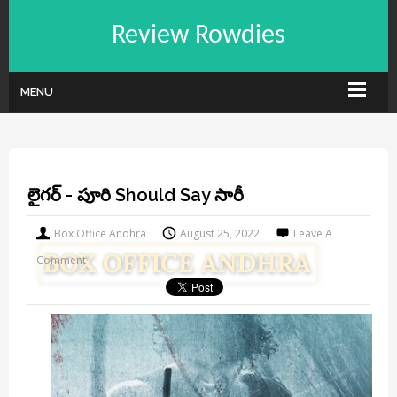
Review Rowdies
MENU
లైగర్ - పూరి Should Say సారీ
Box Office Andhra
August 25, 2022
Leave A
Comment