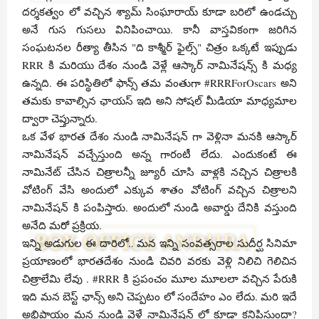
దర్శకత్వం లో వచ్చిన శ్యామ్ సింఘారాయ్ కూడా బరిలో ఉండచ్చు
అనే గుస గుసలు వినిపించాయి. కానీ వాస్తవికంగా జరిగిన
సంఘటనల రీత్యా తీసిన "ది కాశ్మీర్ ఫైల్స్" చిత్రం ఒక్కటే ఇప్పుడు
RRR కి మరియు దేశం నుండి వెళ్లే ఆస్కార్ నామినేషన్స్ కి మధ్య
ఉన్నది. ఈ పరిస్థితిలో ఫాన్స్ తమ వంతుగా #RRRForOscars అని
తమకు కావాల్సిన ఛాయస్ ఇది అని సోషల్ మీడియా మాధ్యమాల
ద్వారా చెప్తున్నారు.
ఒక వేళ భారత దేశం నుండి నామినేషన్ గా వెళ్లినా మనకి ఆస్కార్
నామినేషన్ వచ్చేస్తుంది అన్న గారంటీ లేదు. ఎందుకంటే ఈ
నామినేట్ చేసిన చిత్రాలన్నీ జ్యూరీ చూసి వాళ్లకి నచ్చిన చిత్రాలకి
వోటింగ్ వేసి అందులో ఎక్కువ శాతం వోటింగ్ వచ్చిన చిత్రాలని
నామినేషన్ కి పంపిస్తారు. అందులో నుండి అవార్డు దేనికి వస్తుంది
అనేది మరో ప్రక్రియ.
ఇన్ని అడుగుల ఈ దారిలో.. మన ఇన్ని సంవత్సరాల సుదీర్ఘ సినిమా
ప్రయాణంలో భారతదేశం నుండి చివరి వరకు వెళ్లి నిలిచి గెలిచిన
చిత్రాలేమి లేవు . #RRR కి ప్రపంచం మూల మూలలా వచ్చిన పేరుకి
ఇది మన బెస్ట్ ఛాన్స్ అని చెప్పటం లో సందేహం ఎం లేదు. మరి ఇదే
అభిప్రాయం మన నుండి వెళ్లే నామినేషన్ లో కూడా కనిపిస్తుందా?