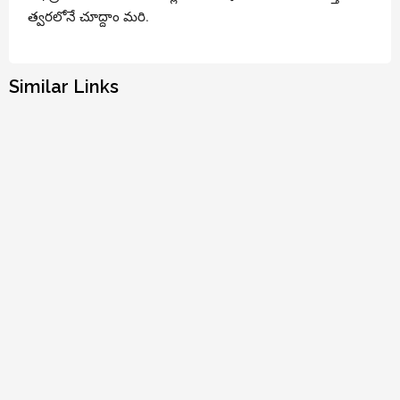
త్వరలోనే చూద్దాం మరి.
Similar Links