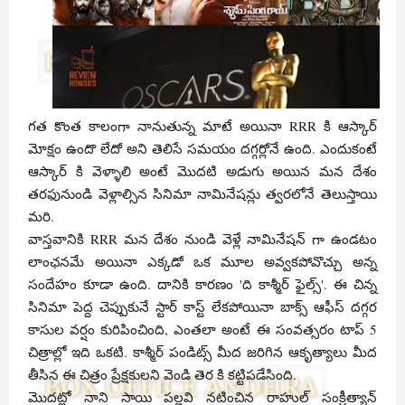
గత కొంత కాలంగా నానుతున్న మాటే అయినా RRR కి ఆస్కార్
మోక్షం ఉందొ లేదో అని తెలిసే సమయం దగ్గర్లోనే ఉంది. ఎందుకంటే
ఆస్కార్ కి వెళ్ళాలి అంటే మొదటి అడుగు అయిన మన దేశం
తరఫునుండి వెళ్లాల్సిన సినిమా నామినేషన్లు త్వరలోనే తెలుస్తాయి
మరి.
వాస్తవానికి RRR మన దేశం నుండి వెళ్లే నామినేషన్ గా ఉండటం
లాంఛనమే అయినా ఎక్కడో ఒక మూల అవ్వకపోవొచ్చు అన్న
సందేహం కూడా ఉంది. దానికి కారణం 'ది కాశ్మీర్ ఫైల్స్'. ఈ చిన్న
సినిమా పెద్ద చెప్పుకునే స్టార్ కాస్ట్ లేకపోయినా బాక్స్ ఆఫీస్ దగ్గర
కాసుల వర్షం కురిపించింది, ఎంతలా అంటే ఈ సంవత్సరం టాప్ 5
చిత్రాల్లో ఇది ఒకటి. కాశ్మీర్ పండిట్స్ మీద జరిగిన ఆకృత్యాలు మీద
తీసిన ఈ చిత్రం ప్రేక్షకులని వెండి తెర కి కట్టిపడేసింది.
మొదట్లో నాని సాయి పల్లవి నటించిన రాహుల్ సంక్రీత్యాన్