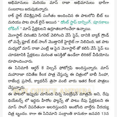
అభిమానులు మరియు మాస్ రాజా అభిమానులు భారీగా
సంబరాలు జరుపుకున్నారు.
రాక్ స్టార్ దేవిశ్రీప్రసాద్ సంగీతం అందించిన ఈ పాటలోని బీట్ లు
మరియు పాట హుక్ లైన్ అయిన "
డోంట్ స్టాప్ డాన్సింగ్.. పూనకాలు
లోడింగ్
" మాస్ ప్రేక్షకులని ఉర్రూతలూగించేలా ఉన్నాయి.
మెగాస్టార్ చిరంజీవి సిగరెట్ వెలిగించి వేసే స్టెప్, దానికి బ్యాక్ గ్రౌండ్
లో వచ్చే ఫ్లూట్ బిట్ సాంగ్ మొత్తానికే హైలైట్ గా నిలిచింది. ఇక పాట
మధ్యలో మాస్ రాజా ఎంట్రీ ఆ పైన మెగాస్టార్ తో కలిసి వేసే స్టెప్ లు
చూడటానికి ప్రేక్షకులు మరింత ఆసక్తితో ఉండేలా లిరికల్ వీడియోను
రూపొందించారు.
ఈ సినిమాకి ఆర్ధర్ కె విల్సన్ ఫోటోగ్రఫి అందిస్తున్నారు. మాస్
మహారాజా రవితేజ కీలక పాత్ర చేస్తున్న ఈ చిత్రంలో బాబీ సింహా,
రాజేంద్ర ప్రసాద్, క్యాథరీన్ త్రెసా వంటి వారు ఇతర కీలక పాత్రలు
చేస్తున్నారు.
ఈ పాటలో ఇప్పుడు చూసింది చిన్న సెలబ్రేషన్ మాత్రమే అని, రేపు
థియేటర్స్ లో ఇద్దరు హీరోల ఫ్యాన్స్ తో పాటు రేపు ప్రేక్షకులని ఈ
మాస్ సాంగ్ విపరీతంగా అలరిస్తుందని అంటోంది వాల్తేరు వీరయ్య
చిత్ర బృందం. కాగా ఈ సినిమాని సంక్రాంతి కానుకగా జనవరి 13న