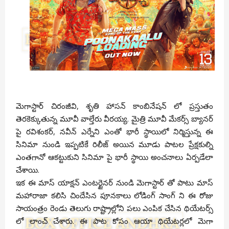
మెగాస్టార్ చిరంజీవి, శృతి హాసన్ కాంబినేషన్ లో ప్రస్తుతం
తెరకెక్కుతున్న మూవీ వాల్తేరు వీరయ్య. మైత్రి మూవీ మేకర్స్ బ్యానర్
పై రవిశంకర్, నవీన్ ఎర్నేని ఎంతో భారీ స్థాయిలో నిర్మిస్తున్న ఈ
సినిమా నుండి ఇప్పటికే రిలీజ్ అయిన మూడు పాటల ప్రేక్షకుల్ని
ఎంతగానో ఆకట్టుకుని సినిమా పై భారీ స్థాయి అంచనాలు ఏర్పడేలా
చేశాయి.
ఇక ఈ మాస్ యాక్షన్ ఎంటర్టైనర్ నుండి మెగాస్టార్ తో పాటు మాస్
మహారాజా కలిసి చిందేసిన పూనకాలు లోడింగ్ సాంగ్ ని ఈ రోజు
సాయంత్రం రెండు తెలుగు రాష్ట్రాల్లోని పలు ఎంపిక చేసిన థియేటర్స్
లో లాంచ్ చేశారు. ఈ పాట కోసం ఆయా థియేటర్లలో మెగా